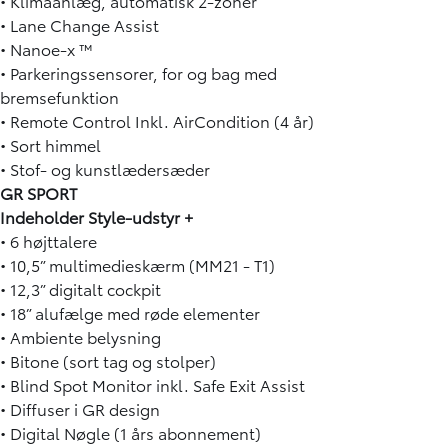
• Klimaanlæg, automatisk 2-zoner
• Lane Change Assist
• Nanoe-x ™
• Parkeringssensorer, for og bag med
bremsefunktion
• Remote Control Inkl. AirCondition (4 år)
• Sort himmel
• Stof- og kunstlædersæder
GR SPORT
Indeholder Style-udstyr +
• 6 højttalere
• 10,5” multimedieskærm (MM21 - T1)
• 12,3” digitalt cockpit
• 18” alufælge med røde elementer
• Ambiente belysning
• Bitone (sort tag og stolper)
• Blind Spot Monitor inkl. Safe Exit Assist
• Diffuser i GR design
• Digital Nøgle (1 års abonnement)