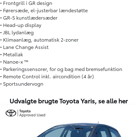
• Frontgrill i GR design
• Førersæde, el-justerbar lændestøtte
• GR-S kunstlædersæder
• Head-up display
• JBL lydanlæg
• Klimaanlæg, automatisk 2-zoner
• Lane Change Assist
• Metallak
• Nanoe-x ™
• Parkeringssensorer, for og bag med bremsefunktion
• Remote Control inkl. aircondition (4 år)
• Sportsundervogn
Udvalgte brugte Toyota Yaris,
se alle her