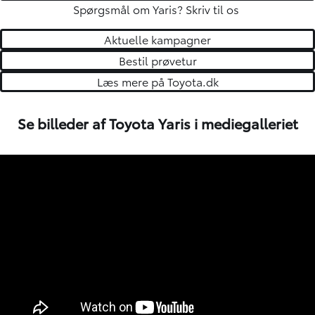
Spørgsmål om Yaris?
Skriv til os
Aktuelle kampagner
Bestil prøvetur
Læs mere på Toyota.dk
Se billeder af Toyota Yaris i mediegalleriet
2
/
10