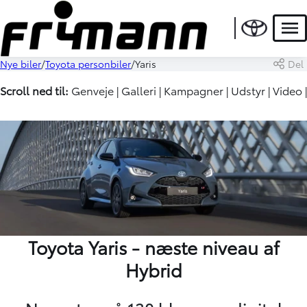
Men
Nye biler
Toyota personbiler
Yaris
Del
Scroll ned til:
Genveje
|
Galleri
|
Kampagner
|
Udstyr
|
Video
|
Toyota Yaris - næste niveau af
Hybrid