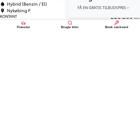
Hybrid (Benzin / El)
FÅ EN GRATIS TILBUDSPRIS
Nykøbing F
225.200
KONTANT
KR.
2.497
FINANSIERING
KR.
Prøvetur
Brugte biler
Book værksted
HYBRID
Toyota Yaris
1,5 Hybrid Active Technology 116HK 5d Trinl. Gear
48.062 km