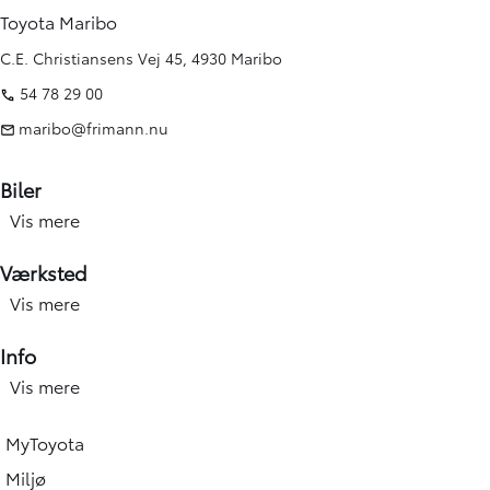
Toyota Maribo
C.E. Christiansens Vej 45, 4930 Maribo
54 78 29 00
maribo@frimann.nu
Biler
Vis mere
Nye biler
Brugte biler
Værksted
Kampagner
Vis mere
Værksted forside
Elbiler og hybridbiler
Service
Info
Erhverv
Hjulskift & dæk
Vis mere
Åbningstid
Book prøvetur
Værkstedsydelser
Find afdeling
Beregn salgspris på din bil
MyToyota
Skadecenter & smart Repair
Toyota Vejhjælp
Toyota Approved Used
Miljø
Tilbehør og reservedele