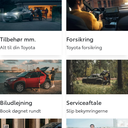
Tilbehør mm.
Forsikring
Alt til din Toyota
Toyota forsikring
Biludlejning
Serviceaftale
Book døgnet rundt
Slip bekymringerne