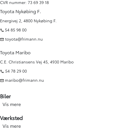
CVR nummer: 73 69 39 18
Toyota Nykøbing F.
Energivej 2, 4800 Nykøbing F.
54 85 98 00
toyota@frimann.nu
Toyota Maribo
C.E. Christiansens Vej 45, 4930 Maribo
54 78 29 00
maribo@frimann.nu
Biler
Vis mere
Nye biler
Brugte biler
Værksted
Kampagner
Vis mere
Værksted forside