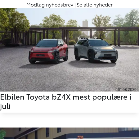
Modtag
nyhedsbrev
| Se
alle nyheder
01.08.2026
Elbilen Toyota bZ4X mest populære i
juli