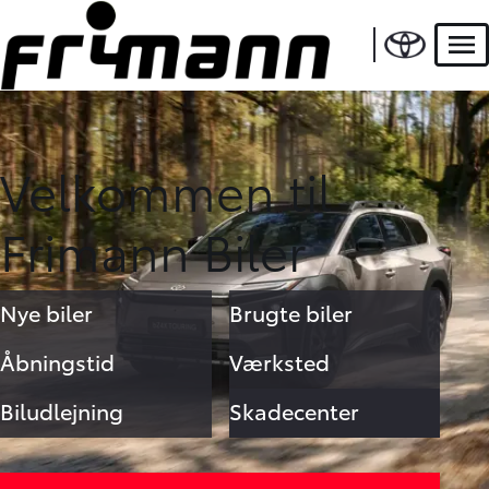
Men
Velkommen til
Frimann Biler
Nye biler
Brugte biler
Åbningstid
Værksted
Biludlejning
Skadecenter