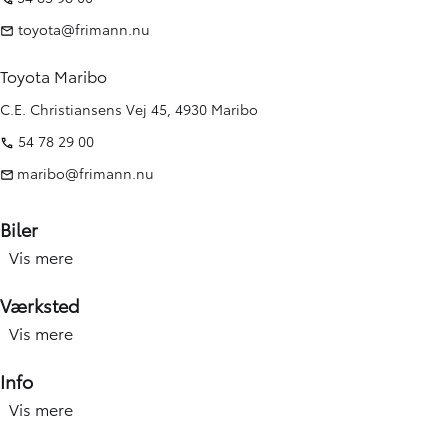
toyota@frimann.nu
Toyota Maribo
C.E. Christiansens Vej 45, 4930 Maribo
54 78 29 00
maribo@frimann.nu
Biler
Vis mere
Nye biler
Brugte biler
Værksted
Kampagner
Vis mere
Værksted forside
Elbiler og hybridbiler
Service
Info
Erhverv
Hjulskift & dæk
Vis mere
Åbningstid
Book prøvetur
Værkstedsydelser
Find afdeling