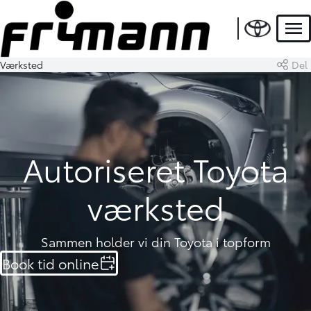
Men
Værksted
Del
Autoriseret Toyota
værksted
Sammen holder vi din Toyota i topform
Book tid online