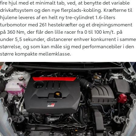
fire hjul med et minimalt tab, ved, at benytte det variable
drivkaftsystem og den nye flerplads-kobling. Kræfterne til
hjulene leveres af en helt ny tre-cylindret 1.6-liters
turbomotor med 261 hestekræfter og et drejningsmoment
på 360 Nm, der flår den lille racer fra 0 til 100 km/t. på
under 5,5 sekunder, distancerer enhver konkurrent i samme
størrelse, og som kan måle sig med performancebiler i den
større kompakte mellemklasse.