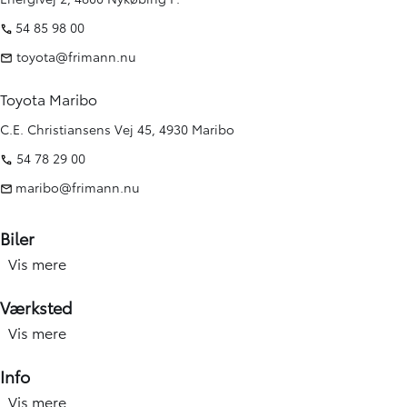
54 85 98 00
toyota@frimann.nu
Toyota Maribo
C.E. Christiansens Vej 45, 4930 Maribo
54 78 29 00
maribo@frimann.nu
Biler
Vis mere
Nye biler
Brugte biler
Værksted
Kampagner
Vis mere
Værksted forside
Elbiler og hybridbiler
Service
Info
Erhverv
Hjulskift & dæk
Vis mere
Åbningstid