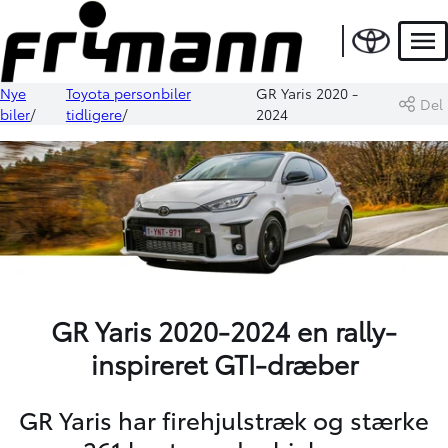
Men
Nye
Toyota personbiler
GR Yaris 2020 -
Del
biler
tidligere
2024
GR Yaris 2020-2024 en rally-
inspireret GTI-dræber
GR Yaris har firehjulstræk og stærke