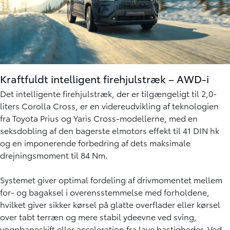
Kraftfuldt intelligent firehjulstræk – AWD-i
Det intelligente firehjulstræk, der er tilgængeligt til 2,0-
liters Corolla Cross, er en videreudvikling af teknologien
fra Toyota Prius og Yaris Cross-modellerne, med en
seksdobling af den bagerste elmotors effekt til 41 DIN hk
og en imponerende forbedring af dets maksimale
drejningsmoment til 84 Nm.
Systemet giver optimal fordeling af drivmomentet mellem
for- og bagaksel i overensstemmelse med forholdene,
hvilket giver sikker kørsel på glatte overflader eller kørsel
over tabt terræn og mere stabil ydeevne ved sving,
vognbaneskift eller acceleration fra lave hastigheder. Ved