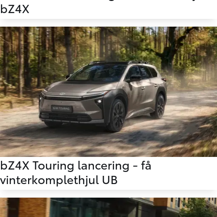
bZ4X
bZ4X Touring lancering - få
vinterkomplethjul UB