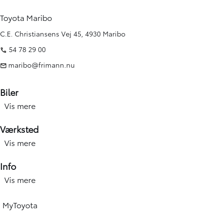
Toyota Maribo
C.E. Christiansens Vej 45, 4930 Maribo
54 78 29 00
maribo@frimann.nu
Biler
Vis mere
Nye biler
Brugte biler
Værksted
Kampagner
Vis mere
Værksted forside
Elbiler og hybridbiler
Service
Info
Erhverv
Hjulskift & dæk
Vis mere
Åbningstid
Book prøvetur
Værkstedsydelser
Find afdeling
Beregn salgspris på din bil
MyToyota
Skadecenter & smart Repair
Toyota Vejhjælp
Toyota Approved Used