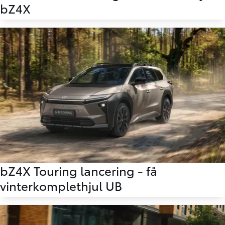
bZ4X
bZ4X Touring lancering - få
vinterkomplethjul UB