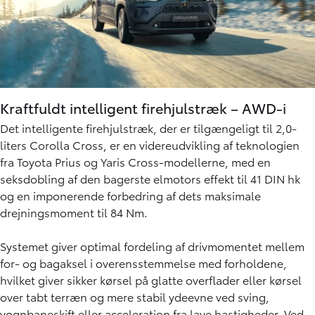
Kraftfuldt intelligent firehjulstræk – AWD-i
Det intelligente firehjulstræk, der er tilgængeligt til 2,0-
liters Corolla Cross, er en videreudvikling af teknologien
fra Toyota Prius og Yaris Cross-modellerne, med en
seksdobling af den bagerste elmotors effekt til 41 DIN hk
og en imponerende forbedring af dets maksimale
drejningsmoment til 84 Nm.
Systemet giver optimal fordeling af drivmomentet mellem
for- og bagaksel i overensstemmelse med forholdene,
hvilket giver sikker kørsel på glatte overflader eller kørsel
over tabt terræn og mere stabil ydeevne ved sving,
vognbaneskift eller acceleration fra lave hastigheder. Ved