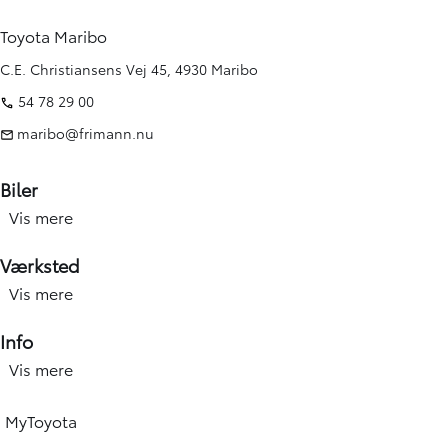
Toyota Maribo
C.E. Christiansens Vej 45, 4930 Maribo
54 78 29 00
maribo@frimann.nu
Biler
Vis mere
Nye biler
Brugte biler
Værksted
Kampagner
Vis mere
Værksted forside
Elbiler og hybridbiler
Service
Info
Erhverv
Hjulskift & dæk
Vis mere
Åbningstid
Book prøvetur
Værkstedsydelser
Find afdeling
Beregn salgspris på din bil
MyToyota
Skadecenter & smart Repair
Toyota Vejhjælp
Toyota Approved Used