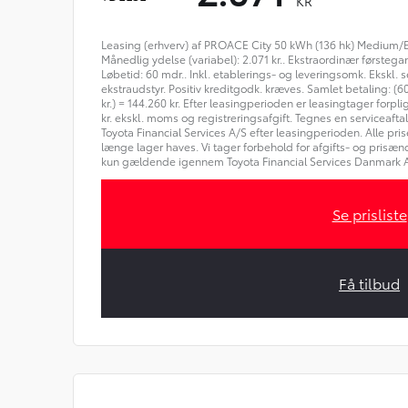
KR
Leasing (erhverv) af PROACE City 50 kWh (136 hk) Medium/E
Månedlig ydelse (variabel): 2.071 kr.. Ekstraordinær førstega
Løbetid: 60 mdr.. Inkl. etablerings- og leveringsomk. Ekskl. se
ekstraudstyr. Positiv kreditgodk. kræves. Samlet betaling: (6
kr.) = 144.260 kr. Efter leasingperioden er leasingtager forplig
kr. ekskl. moms og registreringsafgift. Tegnes en serviceaftale
Toyota Financial Services A/S efter leasingperioden. Alle pr
længe lager haves. Vi tager forbehold for afgifts- og prisænd
kun gældende igennem Toyota Financial Services Danmark A
Se prisliste
Få tilbud