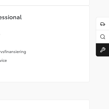
essional
e
rvsfinansiering
vice