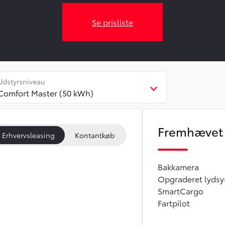
Se prisliste
Udstyrsniveau
Comfort Master (50 kWh)
Fremhævet 
Erhvervsleasing
Kontantkøb
Bakkamera
Opgraderet lyds
SmartCargo
Fartpilot