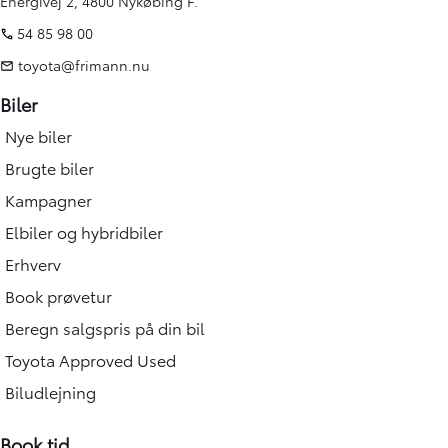
Energivej 2, 4800 Nykøbing F.
54 85 98 00
toyota@frimann.nu
Biler
Nye biler
Brugte biler
Kampagner
Elbiler og hybridbiler
Erhverv
Book prøvetur
Beregn salgspris på din bil
Toyota Approved Used
Biludlejning
Book tid