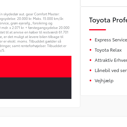
n skydedør aut. gear Comfort Master:
Toyota Prof
ngsydelse: 20.000 kr. Maks. 15.000 km/år.
rvice, grøn ejerafg., forsikring og
0 mdr. x 2.071 kr. + førstegangsydelse 20.000
tet til at anvise en køber til restværdi 61.701
, er det muligt at levere bilen tilbage til
Express Servic
iser er ekskl. moms. Tilbuddet gælder så
ringer, samt renteforhøjelser. Tilbuddet er
Toyota Relax
/S.
Attraktiv Erhve
Lånebil ved ser
Vejhjælp