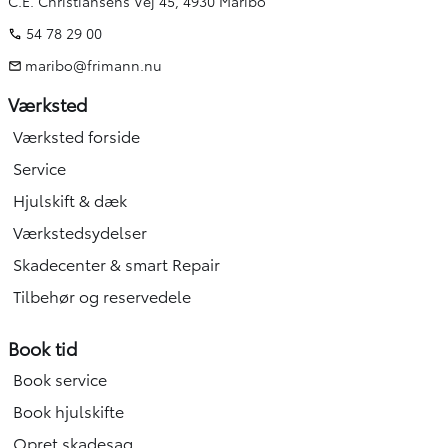
C.E. Christiansens Vej 45, 4930 Maribo
54 78 29 00
maribo@frimann.nu
Værksted
Værksted forside
Service
Hjulskift & dæk
Værkstedsydelser
Skadecenter & smart Repair
Tilbehør og reservedele
Book tid
Book service
Book hjulskifte
Opret skadesag