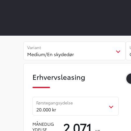
Variant
Medium/En skydedør
Erhvervsleasing
Førstegangsydelse
20.000 kr
2.071
MÅNEDLIG
YDELSE