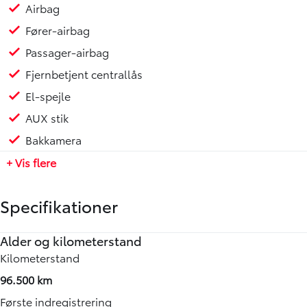
Airbag
Fører-airbag
Passager-airbag
Fjernbetjent centrallås
El-spejle
AUX stik
Bakkamera
+ Vis flere
Specifikationer
Alder og kilometerstand
Motor og ydelse
Elektriske egenskaber
Rummelighed og mål
Økonomi
Annoncedata
Kilometerstand
0-100 km/t
Batteristørrelse
Køreklar vægt
Brændstofforbrug (WLTP)
Senest rettet
96.500 km
11,00 sek.
-
1504 kg
26,30 km/l
15-06-2026
Første indregistrering
Tophastighed
Rækkevidde (WLTP)
Totalvægt
Grøn ejerafgift (årlig)
Vognnummer