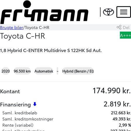
HYBRID
Men
Brugte biler
Toyota C-HR
Del
Book prøvetur
Bliv ringet op
Toyota C-HR
A+++
1,8 Hybrid C-ENTER Multidrive S 122HK 5d Aut.
+21
2020
96.500 km
Automatisk
-
Hybrid (Benzin / El)
174.990 kr.
Kontant
2.819 kr.
Finansiering
Saml. kreditbeløb
212.663 kr.
Saml. kreditomkostninger
49.393 kr.
Rente (variabel)
2,99 %
Saml. tilbagebetaling
237.233 kr.