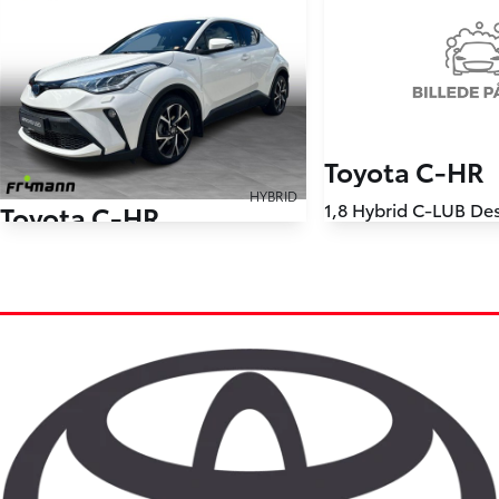
Toyota C-HR
HYBRID
Toyota C-HR
29.500 km
1,8 Hybrid C-LUB Multidrive S 122HK 5d Aut.
2023
81.500 km
Hybrid (Benzin / El)
2021
Maribo
Hybrid (Benzin / El)
KONTANT
Nykøbing F
189.862
KONTANT
KR.
2.124
FINANSIERING
KR.