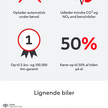
2
Oplader automatisk
Udleder mindre CO
og
under kørsel
NO
end benzinbiler
x
Op til 5 års- og 100.000
Kører op til 50% af tiden
km-garanti
på el
Lignende biler