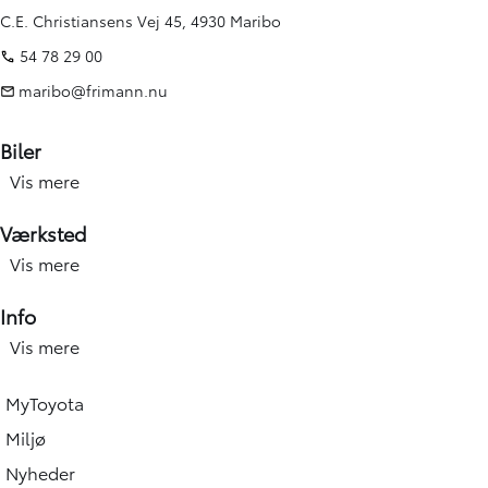
C.E. Christiansens Vej 45, 4930 Maribo
54 78 29 00
maribo@frimann.nu
Biler
Vis mere
Nye biler
Brugte biler
Værksted
Kampagner
Vis mere
Værksted forside
Elbiler og hybridbiler
Service
Info
Erhverv
Hjulskift & dæk
Vis mere
Åbningstid
Book prøvetur
Værkstedsydelser
Find afdeling
Beregn salgspris på din bil
MyToyota
Skadecenter & smart Repair
Toyota Vejhjælp
Toyota Approved Used
Miljø
Tilbehør og reservedele
Bliv ringet op
Biludlejning
Nyheder