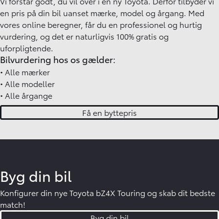
Vi forstår godt, du vil over i en ny Toyota. Derfor tilbyder vi
en pris på din bil uanset mærke, model og årgang. Med
vores online beregner, får du en professionel og hurtig
vurdering, og det er naturligvis 100% gratis og
uforpligtende.
Bilvurdering hos os gælder:
•
Alle mærker
•
Alle modeller
•
Alle årgange
Få en byttepris
Byg din bil
Konfigurer din nye Toyota bZ4X Touring og skab dit bedste
match!
Byg din bil