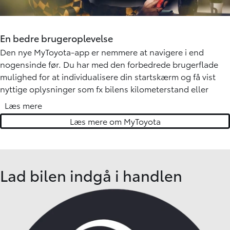
køreprogrammer til at matche forholdene. Sne/jord og dyb
sne/mudder øger greb og trækkraft på glatte underlag.
Grip Control giver enestående kontrol og præcision ved
En bedre brugeroplevelse
lavhastighedskørsel i terræn.
Den nye MyToyota-app er nemmere at navigere i end
nogensinde før. Du har med den forbedrede brugerflade
mulighed for at individualisere din startskærm og få vist
nyttige oplysninger som fx bilens kilometerstand eller
brændstofniveau. Den nye app giver dig også fuld kontrol
Læs mere
over, hvilke notifikationer du får, så du altid er opdateret på
Læs mere om MyToyota
din Toyota.
Download MyToyota app »
Lad bilen indgå i handlen