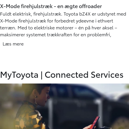
X-Mode firehjulstræk - en ægte offroader
Fuldt elektrisk, firehjulstræk. Toyota bZ4X er udstyret med
X-Mode firehjulstræk for forbedret ydeevne i ethvert
terræn. Med to elektriske motorer – én på hver aksel –
maksimerer systemet trækkraften for en problemfri,
fuldelektrisk køreoplevelse, uanset hvor du er. X-Mode
Læs mere
leverer imponerende kraft og sikrer en dynamisk og
behagelig kørsel i al slags vejr.
Uanset om det hjælper dig med at navigere gennem et
MyToyota
|
Connected Services
regnskyl eller omfavne kurverne på en snoet vej, giver
bZ4X's tilgængelige AWD-funktion dig selvtillid til at holde
kursen. Og med et tryk på en knap maksimerer X-MODE
bZ4X’s AWD-potentiale. Ved at justere drivkraften,
bremsen og gassen kan du nyde dens imponerende
ydeevne under hårdere forhold.
Som en ægte SUV kan bZ4X tilpasses med forskellige