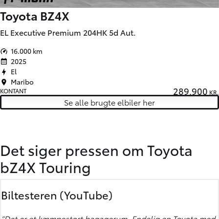
Toyota BZ4X
EL Executive Premium 204HK 5d Aut.
16.000 km
2025
El
Maribo
289.900
KONTANT
KR.
Se alle brugte elbiler her
Det siger pressen om Toyota
bZ4X Touring
Biltesteren
(YouTube)
”Det er et kæmpestort bagagerum. Endelig en Toyota med