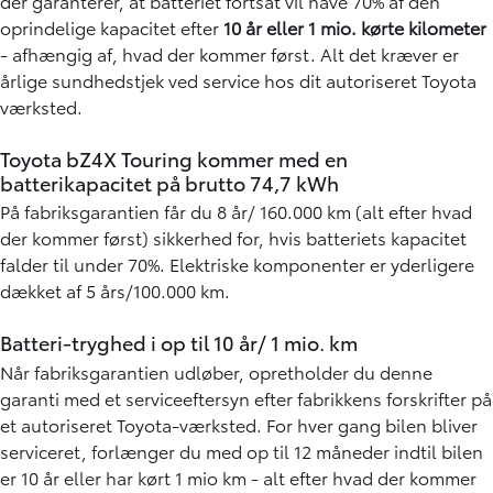
der garanterer, at batteriet fortsat vil have 70% af den
oprindelige kapacitet efter
10 år eller 1 mio. kørte kilometer
- afhængig af, hvad der kommer først. Alt det kræver er
årlige sundhedstjek ved service hos dit autoriseret Toyota
værksted.
Toyota bZ4X Touring kommer med en
batterikapacitet på brutto 74,7 kWh
På fabriksgarantien får du 8 år/ 160.000 km (alt efter hvad
der kommer først) sikkerhed for, hvis batteriets kapacitet
falder til under 70%. Elektriske komponenter er yderligere
dækket af 5 års/100.000 km.
Batteri-tryghed i op til 10 år/ 1 mio. km
Når fabriksgarantien udløber, opretholder du denne
garanti med et serviceeftersyn efter fabrikkens forskrifter på
et autoriseret Toyota-værksted. For hver gang bilen bliver
serviceret, forlænger du med op til 12 måneder indtil bilen
er 10 år eller har kørt 1 mio km - alt efter hvad der kommer