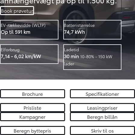
Book prøvetur
EV-rækkevidde (WLTP)
Batteristørrelse
Op til 591 km
74,7 kWh
Elforbrug
Ladetid
7,14 - 6,02 km/kW
30 min
1
0-80% - 150 kW
lader
Brochure
Specifikationer
Prisliste
Leasingpriser
Kampagner
Beregn billån
Beregn byttepris
Skriv til os