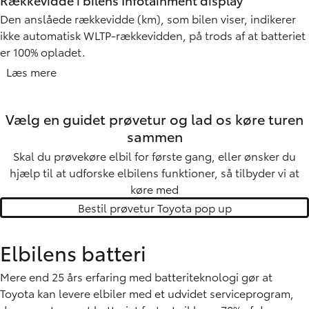
Den anslåede rækkevidde (km), som bilen viser, indikerer
ikke automatisk WLTP-rækkevidden, på trods af at batteriet
er 100% opladet.
Den rækkevidde, der vises i instrumentbrættet, beregnes
Læs mere
efter en algoritme, der tager højde for data, samt forbrug
fra din tidligere kørsel. Dette forbrug kan være højt
Vælg en
guidet prøvetur
og lad os køre turen
afhængigt af de faktorer, der påvirker din rækkevidde:
Hastighed, kørselsmønster, vejr, varme og køling
sammen
(klimaanlæg), kørerutens geografi i højdemeter,
Skal du prøvekøre elbil for første gang, eller ønsker du
udetemperatur og belastning i form af passagerer samt
hjælp til at udforske elbilens funktioner, så tilbyder vi at
bagage i bilen mm.
køre med
Bestil prøvetur Toyota pop up
Elbilens batteri
Mere end 25 års erfaring med batteriteknologi gør at
Toyota kan levere elbiler med et udvidet serviceprogram,