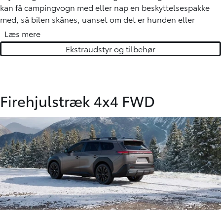
kan få campingvogn med eller nap en beskyttelsespakke
med, så bilen skånes, uanset om det er hunden eller
sportsudstyret, der skal med.
Læs mere
Ekstraudstyr og tilbehør
Alt fås specielt designet og tilpasset lige præcis den Toyota
du kører i!
Firehjulstræk 4x4 FWD