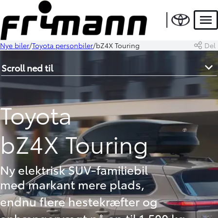
Men
Nye biler
Toyota personbiler
bZ4X Touring
Del
Scroll ned til
Toyota
bZ4X Touring
Ny elektrisk SUV-familiebil
med markant mere plads,
endnu flere hestekræfter og
anhængervægt på op til 1.500 kg.