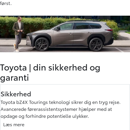
først.
Toyota
|
din sikkerhed og
garanti
Sikkerhed
Toyota bZ4X Tourings teknologi sikrer dig en tryg rejse.
Avancerede førerassistentsystemer hjælper med at
opdage og forhindre potentielle ulykker.
For høj sikkerhed er den nye bZ4X Touring udstyret med T-
Læs mere
Mate som er din hjælpsomme kørepartner. Det rummer