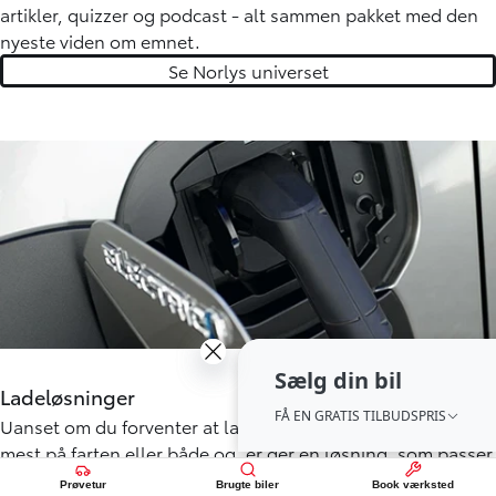
artikler, quizzer og podcast - alt sammen pakket med den
nyeste viden om emnet.
Se Norlys universet
Sælg din bil
Sælg din bil
Ladeløsninger
FÅ EN GRATIS TILBUDSPRIS
FÅ EN GRATIS TILBUDSPRIS
Uanset om du forventer at lade din elbil mest hjemme,
mest på farten eller både og, er der en løsning, som passer
til dig.
Prøvetur
Brugte biler
Book værksted