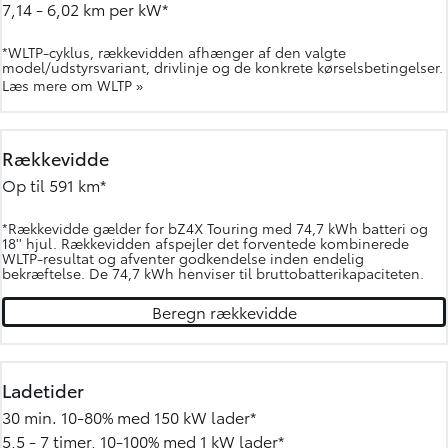
7,14 - 6,02 km per kW*
*WLTP-cyklus, rækkevidden afhænger af den valgte
model/udstyrsvariant, drivlinje og de konkrete kørselsbetingelser.
Læs mere om WLTP »
Rækkevidde
Op til 591 km*
*Rækkevidde gælder for bZ4X Touring med 74,7 kWh batteri og
18'' hjul. Rækkevidden afspejler det forventede kombinerede
WLTP-resultat og afventer godkendelse inden endelig
bekræftelse. De 74,7 kWh henviser til bruttobatterikapaciteten.
Beregn rækkevidde
Ladetider
30 min. 10-80% med 150 kW lader*
5,5 - 7 timer, 10-100% med 1 kW lader*