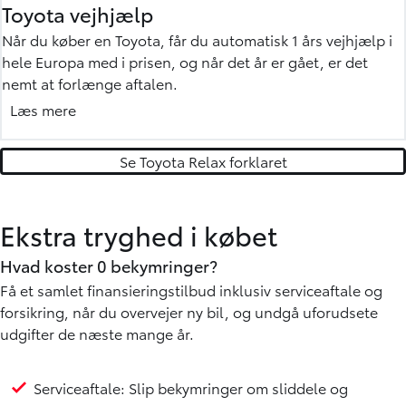
Toyota vejhjælp
garantiperioden.
Når du køber en Toyota, får du automatisk 1 års vejhjælp i
Mere om garanti »
hele Europa med i prisen, og når det år er gået, er det
nemt at forlænge aftalen.
Det eneste, du skal gøre er at få serviceret din bil hos et
Læs mere
autoriseret Toyota værksted (gælder servicepakkerne
sundheds- eller sikkerhedstjek).
Se Toyota Relax forklaret
Mere om Toyota vejhjælp »
Ekstra tryghed i købet
Hvad koster 0 bekymringer?
Få et samlet finansieringstilbud inklusiv serviceaftale og
forsikring, når du overvejer ny bil, og undgå uforudsete
udgifter de næste mange år.
Serviceaftale: Slip bekymringer om sliddele og