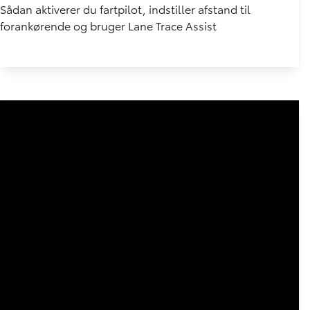
Sådan aktiverer du fartpilot, indstiller afstand til
forankørende og bruger Lane Trace Assist