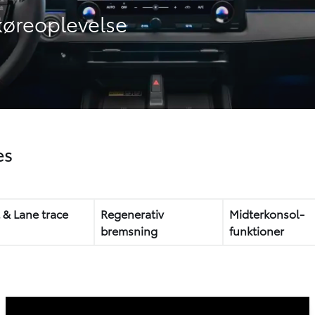
 køreoplevelse
es
t & Lane trace
Regenerativ
Midterkonsol-
bremsning
funktioner