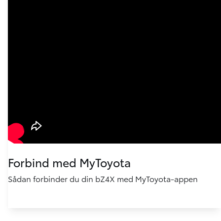
Forbind med MyToyota
Sådan forbinder du din bZ4X med MyToyota-appen