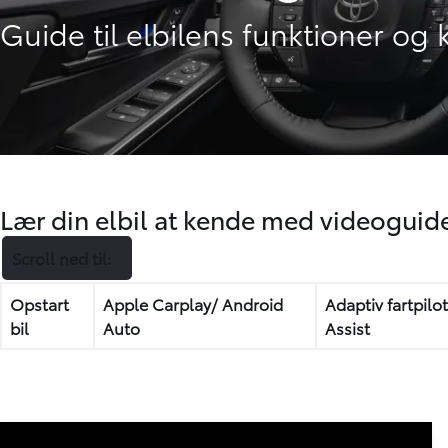
Guide til elbilens funktioner og
Lær din elbil at kende med videoguid
Scroll ned til:
Opstart
Apple Carplay/ Android
Adaptiv fartpilo
bil
Auto
Assist