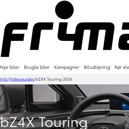
Nye biler
Brugte biler
Kampagner
Biludlejning
Kør ele
Info
Videoguides
bZ4X Touring 2026
bZ4X Touring