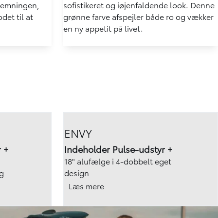
stemningen,
sofistikeret og iøjenfaldende look. Denne
det til at
grønne farve afspejler både ro og vækker
en ny appetit på livet.
ENVY
 +
Indeholder Pulse-udstyr +
18" alufælge i 4-dobbelt eget
ag
design
r
Kunstlæder/stof sæder
Læs mere
t design
Eksteriør elementer