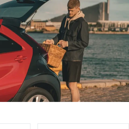
Toyota Smart Connect
10,5" multimedieskærm
Cloud Navigation
arve
4 års abonnement
Over-the-air updates