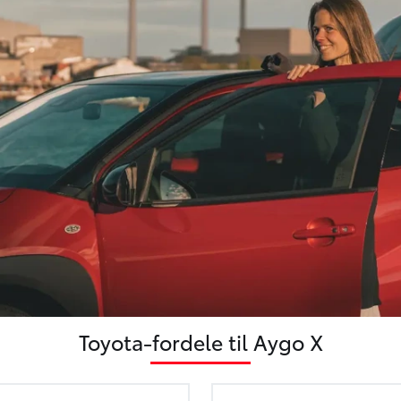
Bi-tone, tag i sort lak
Ambiente belysning
Stofindtræk "Emotional"
Interiør elementer i bilens f
Toyota-fordele til Aygo X