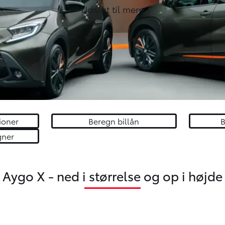
Udsigt til mere
ioner
Beregn billån
B
gner
Aygo X - ned i størrelse og op i højde