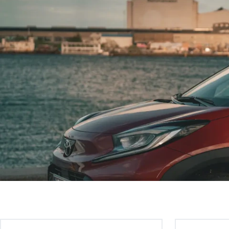
Fjernbetjent centrallås
Elruder, for
Start & Stop system
9" multimedieskærm
Trådløs Apple Carplay /Android
Auto
DAB+ radio
4 højttalere
Bakkamera
Læderrat
Toyota Safety Sense 2.5
Nødbremseassistent
Vognbaneassistent
Dynamisk skiltegenkendelse
Adaptiv fartpilot
Fjernlysassistent