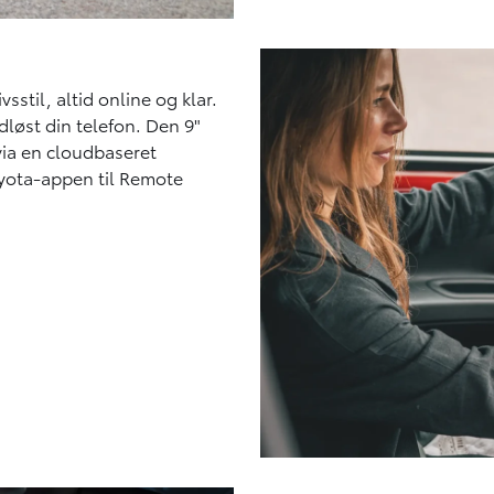
sstil, altid online og klar.
løst din telefon. Den 9"
via en cloudbaseret
oyota-appen til Remote