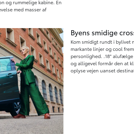
ion og rummelige kabine. En
evelse med masser af
Byens smidige cros
Kom smidigt rundt i bylivet 
markante linjer og cool fre
personlighed. .18" alufælge 
og alligevel formår den at k
oplyse vejen uanset destina