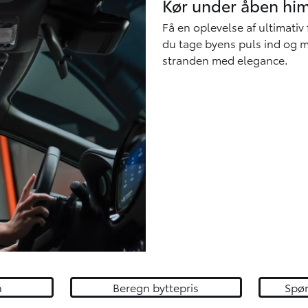
Kør under åben hi
Få en oplevelse af ultimativ
du tage byens puls ind og m
stranden med elegance.
n
Beregn byttepris
Spø