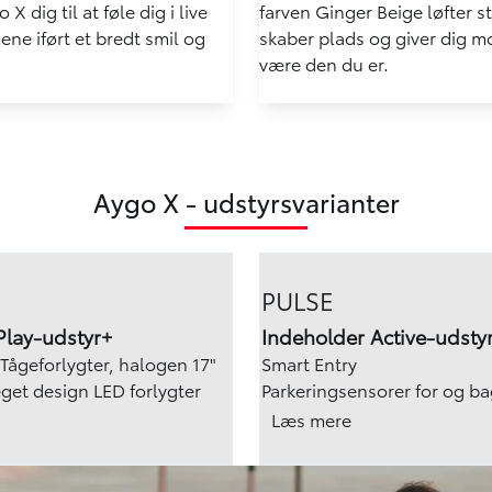
 X dig til at føle dig i live
farven Ginger Beige løfter 
ene iført et bredt smil og
skaber plads og giver dig mo
være den du er.
Aygo X - udstyrsvarianter
PULSE
Play-udstyr+
Indeholder Active-udstyr
Tågeforlygter, halogen 17"
Smart Entry
eget design LED forlygter
Parkeringsensorer for og b
ut. Klimaanlæg
Trådløs smartphone oplade
Læs mere
17" alufælge poleret i 5-ege
Metallak