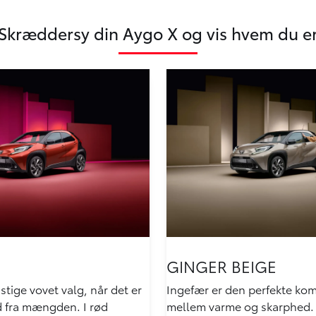
Skræddersy din Aygo X og vis hvem du e
GINGER BEIGE
istige vovet valg, når det er
Ingefær er den perfekte ko
 ud fra mængden. I rød
mellem varme og skarphed. 