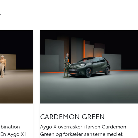
r
CARDEMON GREEN
mbination
Aygo X overrasker i farven Cardemon
En Aygo X i
Green og forkæler sanserne med et