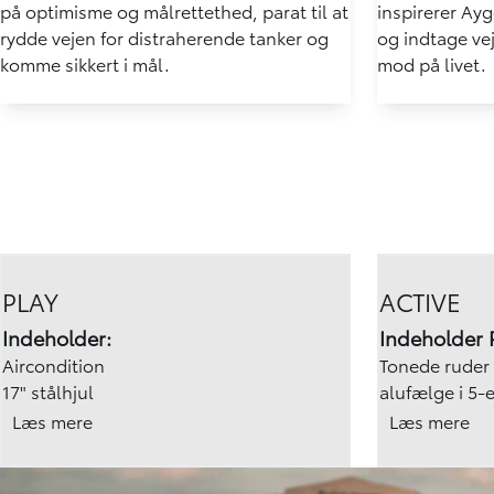
på optimisme og målrettethed, parat til at
inspirerer Aygo
rydde vejen for distraherende tanker og
og indtage vej
komme sikkert i mål.
mod på livet.
PLAY
ACTIVE
Indeholder:
Indeholder 
Aircondition
Tonede ruder 
17" stålhjul
alufælge i 5-
Halogen forlygter
Regnsensor A
Læs mere
Læs mere
Sidespejle, el-opvarmelige
Sædevarme, for