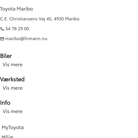
Toyota Maribo
C.E. Christiansens Vej 45, 4930 Maribo
54 78 29 00
maribo@frimann.nu
Biler
Vis mere
Nye biler
Brugte biler
Værksted
Kampagner
Vis mere
Værksted forside
Elbiler og hybridbiler
Service
Info
Erhverv
Hjulskift & dæk
Vis mere
Åbningstid
Book prøvetur
Værkstedsydelser
Find afdeling
Beregn salgspris på din bil
MyToyota
Skadecenter & smart Repair
Toyota Vejhjælp
Toyota Approved Used
Miljø
Tilbehør og reservedele