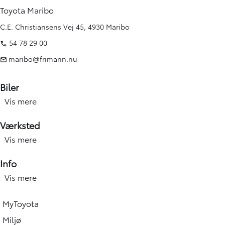
Toyota Maribo
C.E. Christiansens Vej 45, 4930 Maribo
54 78 29 00
maribo@frimann.nu
Biler
Vis mere
Nye biler
Brugte biler
Værksted
Kampagner
Vis mere
Værksted forside
Elbiler og hybridbiler
Service
Info
Erhverv
Hjulskift & dæk
Vis mere
Åbningstid
Book prøvetur
Værkstedsydelser
Find afdeling
Beregn salgspris på din bil
MyToyota
Skadecenter & smart Repair
Toyota Vejhjælp
Toyota Approved Used
Miljø
Tilbehør og reservedele