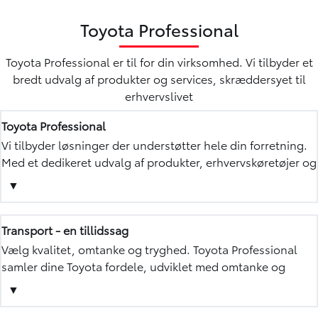
Toyota Professional
Toyota Professional er til for din virksomhed. Vi tilbyder et
bredt udvalg af produkter og services, skræddersyet til
erhvervslivet
Toyota Professional
Vi tilbyder løsninger der understøtter hele din forretning.
Med et dedikeret udvalg af produkter, erhvervskøretøjer og
tjenester støtter vi din virksomheds behov. Vælg fra et
▼
bredt katalog, der strækker sig fra personbiler som van,
pickups, SUV, firhjulstrækker og varevogne.
Transport - en tillidssag
Vælg kvalitet, omtanke og tryghed. Toyota Professional
samler dine Toyota fordele, udviklet med omtanke og
skabt for at give dig ro i maven. Lad os sikre dig 10 års
▼
serviceaktiveret garanti på dine erhvervsbiler, så du kan
fokusere på din forretning.