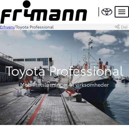
Men
Erhverv
Toyota Professional
Del
Toyota Professional
Mobilitetsløsninger til virksomheder