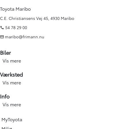
Toyota Maribo
C.E. Christiansens Vej 45, 4930 Maribo
54 78 29 00
maribo@frimann.nu
Biler
Vis mere
Nye biler
Brugte biler
Værksted
Kampagner
Vis mere
Værksted forside
Elbiler og hybridbiler
Service
Info
Erhverv
Hjulskift & dæk
Vis mere
Åbningstid
Book prøvetur
Værkstedsydelser
Find afdeling
Beregn salgspris på din bil
MyToyota
Skadecenter & smart Repair
Toyota Vejhjælp
Toyota Approved Used
Miljø