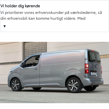
Vi holder dig kørende
Vi prioriterer vores erhvervskunder på værkstederne, så
din erhvervsbil kan komme hurtigt videre. Med
Ekspresservice tilbyder vi, at to teknikere arbejder på din
▼
bil samtidig. Det er praktisk, uden merpris og godt for din
forretning.