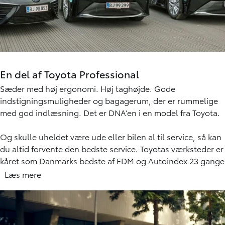
En del af Toyota Professional
Sæder med høj ergonomi. Høj taghøjde. Gode
indstigningsmuligheder og bagagerum, der er rummelige
med god indlæsning. Det er DNA’en i en model fra Toyota.
Og skulle uheldet være ude eller bilen al til service, så kan
du altid forvente den bedste service. Toyotas værksteder er
kåret som Danmarks bedste af FDM og Autoindex 23 gange
i træk.
Læs mere
Læs om undersøgelsen 2025