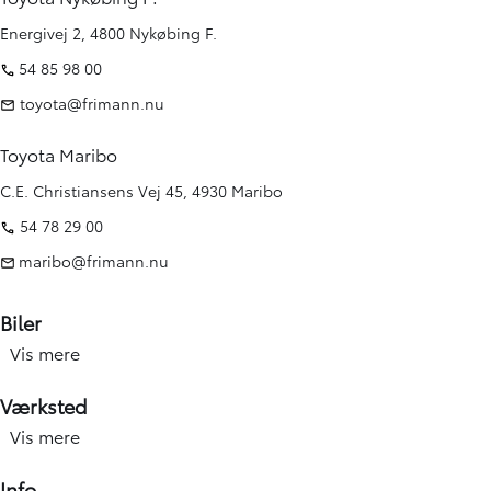
Energivej 2, 4800 Nykøbing F.
54 85 98 00
toyota@frimann.nu
Toyota Maribo
C.E. Christiansens Vej 45, 4930 Maribo
54 78 29 00
maribo@frimann.nu
Biler
Vis mere
Nye biler
Brugte biler
Værksted
Kampagner
Vis mere
Værksted forside
Elbiler og hybridbiler
Service
Info