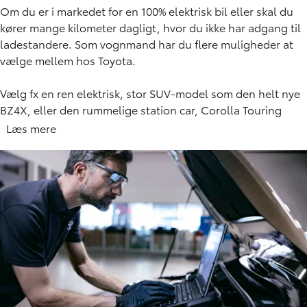
Om du er i markedet for en 100% elektrisk bil eller skal du
kører mange kilometer dagligt, hvor du ikke har adgang til
ladestandere. Som vognmand har du flere muligheder at
vælge mellem hos Toyota.
Vælg fx en ren elektrisk, stor SUV-model som den helt nye
BZ4X, eller den rummelige station car, Corolla Touring
Sports med 5. generation hybridteknologi. Begge modeller
Læs mere
giver dig et regnskab så brændstoføkonomisk som muligt.
Du kan også vælge en brintbil som Mirai - som kun tager 3-
5 minutter at tanke.