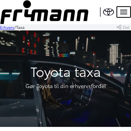
Men
Erhverv
Taxa
Del
Toyota taxa
Gør Toyota til din erhvervsfordel