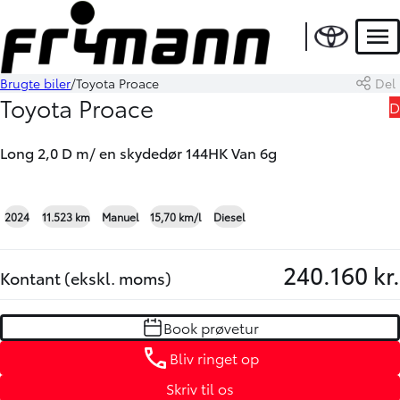
DEMO
Men
Brugte biler
Toyota Proace
Del
Book prøvetur
Bliv ringet op
Toyota Proace
D
Long 2,0 D m/ en skydedør 144HK Van 6g
+2
2024
11.523 km
Manuel
15,70 km/l
Diesel
240.160 kr.
Kontant (ekskl. moms)
Book prøvetur
Bliv ringet op
Skriv til os