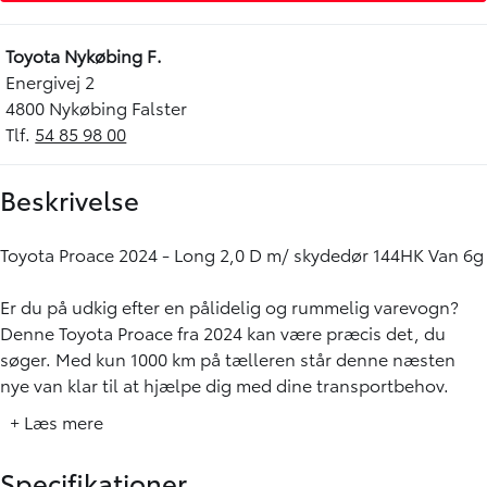
Toyota Nykøbing F.
Energivej 2
4800 Nykøbing Falster
Tlf.
54 85 98 00
Beskrivelse
Toyota Proace 2024 - Long 2,0 D m/ skydedør 144HK Van 6g
Er du på udkig efter en pålidelig og rummelig varevogn?
Denne Toyota Proace fra 2024 kan være præcis det, du
søger. Med kun 1000 km på tælleren står denne næsten
nye van klar til at hjælpe dig med dine transportbehov.
+ Læs mere
Toyota Proace Long-varianten er udstyret med en 2,0 liters
dieselmotor, der leverer 144 hestekræfter. Den manuelle 6-
Specifikationer