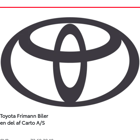
2024
2024
Diesel
Diesel
Maribo
Maribo
233.740
KONTANT (EKSKL. MOMS)
KR.
Toyota Frimann Biler
en del af Carto A/S