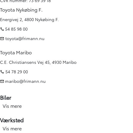
CVR nummer: 73 69 39 18
Toyota Nykøbing F.
Energivej 2, 4800 Nykøbing F.
54 85 98 00
toyota@frimann.nu
Toyota Maribo
C.E. Christiansens Vej 45, 4930 Maribo
54 78 29 00
maribo@frimann.nu
Biler
Vis mere
Nye biler
Brugte biler
Værksted
Kampagner
Vis mere
Værksted forside