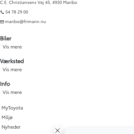
C.E. Christiansens Vej 45, 4930 Maribo
54 78 29 00
maribo@frimann.nu
Biler
Vis mere
Nye biler
Brugte biler
Værksted
Kampagner
Vis mere
Værksted forside
Elbiler og hybridbiler
Service
Info
Erhverv
Hjulskift & dæk
Vis mere
Åbningstid
Book prøvetur
Værkstedsydelser
Find afdeling
Beregn salgspris på din bil
MyToyota
Skadecenter & smart Repair
Toyota Vejhjælp
Toyota Approved Used
Miljø
Tilbehør og reservedele
Bliv ringet op
Biludlejning
Nyheder
Skriv til os
Book tid