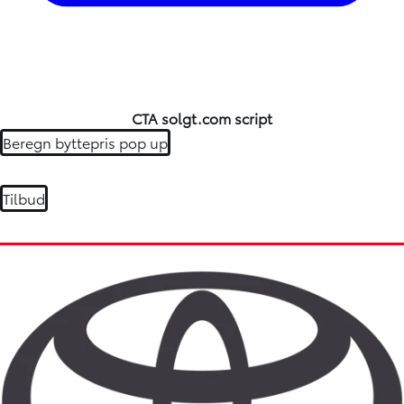
CTA solgt.com script
Beregn byttepris pop up
Tilbud