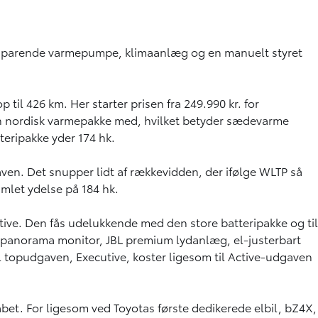
besparende varmepumpe, klimaanlæg og en manuelt styret
l 426 km. Her starter prisen fra 249.990 kr. for
en nordisk varmepakke med, hvilket betyder sædevarme
teripakke yder 174 hk.
gaven. Det snupper lidt af rækkevidden, der ifølge WLTP så
mlet ydelse på 184 hk.
ive. Den fås udelukkende med den store batteripakke og til
s panorama monitor, JBL premium lydanlæg, el-justerbart
l topudgaven, Executive, koster ligesom til Active-udgaven
abet. For ligesom ved Toyotas første dedikerede elbil, bZ4X,