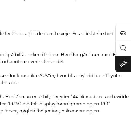
er finde vej til de danske veje. En af de første helt nye er
et på bilfabrikken i Indien. Herefter går turen mod Europa
-forhandlere over hele landet.
ssen for kompakte SUV’er, hvor bl.a. hybridbilen Toyota
julstræk.
h. Her får man en elbil, der yder 144 hk med en rækkevidde
, 10.25" digitalt display foran føreren og en 10.1"
 farver, nøglefri betjening, bakkamera og en