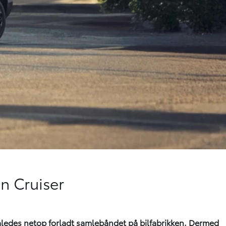
an Cruiser
 således netop forladt samlebåndet på bilfabrikken. Dermed