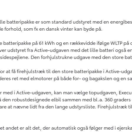
lille batteripakke er som standard udstyret med en energi
e forhold, som fx en dansk vinter kan byde på.
atteripakke på 61 kWh og en rækkevidde ifølge WLTP på op ti
r udstyret fra Active-udgaven med det lille batteri også 
i sidespejlene. Den forhjulstrukne udgave med den store bat
r at få firehjulstræk til den store batteripakke i Active-ud
eres ret med elmotorer på både for- og bagakslen og en sa
får med i Active-udgaven, kan man vælge topudgaven, Execut
også den robustdesignede elbil sammen med bl.a. 360 grader
at nævne lidt fra den lange udstyrsliste. Firehjulstræk ti
t andet er alt det, der automatisk også følger med i ejersk