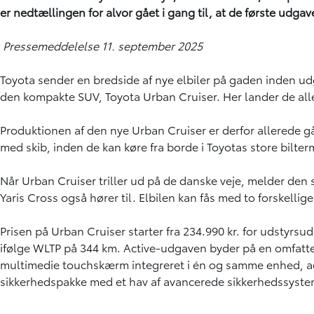
er nedtællingen for alvor gået i gang til, at de første udga
Pressemeddelelse 11. september 2025
Toyota sender en bredside af nye elbiler på gaden inden udgan
den kompakte SUV, Toyota Urban Cruiser. Her lander de allerf
Produktionen af den nye Urban Cruiser er derfor allerede gå
med skib, inden de kan køre fra borde i Toyotas store bilter
Når Urban Cruiser triller ud på de danske veje, melder den 
Yaris Cross også hører til. Elbilen kan fås med to forskellig
Prisen på Urban Cruiser starter fra 234.990 kr. for udstyrs
ifølge WLTP på 344 km. Active-udgaven byder på en omfattend
multimedie touchskærm integreret i én og samme enhed, adap
sikkerhedspakke med et hav af avancerede sikkerhedssyste