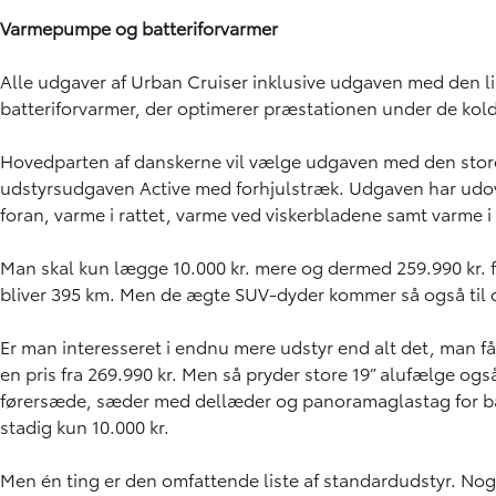
Varmepumpe og batteriforvarmer
Alle udgaver af Urban Cruiser inklusive udgaven med den 
batteriforvarmer, der optimerer præstationen under de kold
Hovedparten af danskerne vil vælge udgaven med den store b
udstyrsudgaven Active med forhjulstræk. Udgaven har udove
foran, varme i rattet, varme ved viskerbladene samt varme 
Man skal kun lægge 10.000 kr. mere og dermed 259.990 kr. fo
bliver 395 km. Men de ægte SUV-dyder kommer så også til d
Er man interesseret i endnu mere udstyr end alt det, man 
en pris fra 269.990 kr. Men så pryder store 19” alufælge 
førersæde, sæder med dellæder og panoramaglastag for bare 
stadig kun 10.000 kr.
Men én ting er den omfattende liste af standardudstyr. Noge