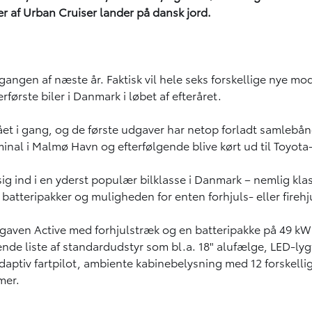
ver af Urban Cruiser lander på dansk jord.
gen af næste år. Faktisk vil hele seks forskellige nye modell
ørste biler i Danmark i løbet af efteråret.
et i gang, og de første udgaver har netop forladt samlebånd
minal i Malmø Havn og efterfølgende blive kørt ud til Toyota
sig ind i en yderst populær bilklasse i Danmark – nemlig kla
e batteripakker og muligheden for enten forhjuls- eller fireh
udgaven Active med forhjulstræk og en batteripakke på 49 kW
e liste af standardudstyr som bl.a. 18" alufælge, LED-lygter
tiv fartpilot, ambiente kabinebelysning med 12 forskellige
mer.