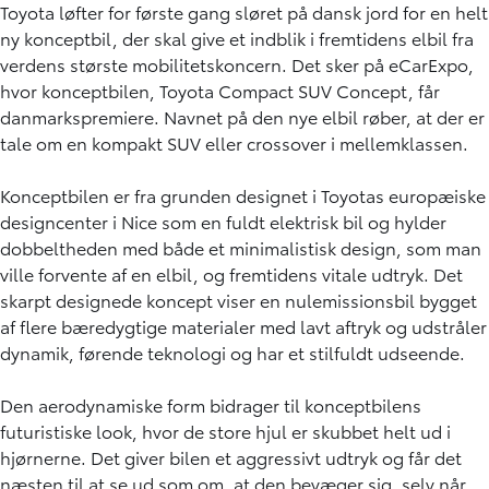
Toyota løfter for første gang sløret på dansk jord for en helt
ny konceptbil, der skal give et indblik i fremtidens elbil fra
verdens største mobilitetskoncern. Det sker på eCarExpo,
hvor konceptbilen, Toyota Compact SUV Concept, får
danmarkspremiere. Navnet på den nye elbil røber, at der er
tale om en kompakt SUV eller crossover i mellemklassen.
Konceptbilen er fra grunden designet i Toyotas europæiske
designcenter i Nice som en fuldt elektrisk bil og hylder
dobbeltheden med både et minimalistisk design, som man
ville forvente af en elbil, og fremtidens vitale udtryk. Det
skarpt designede koncept viser en nulemissionsbil bygget
af flere bæredygtige materialer med lavt aftryk og udstråler
dynamik, førende teknologi og har et stilfuldt udseende.
Den aerodynamiske form bidrager til konceptbilens
futuristiske look, hvor de store hjul er skubbet helt ud i
hjørnerne. Det giver bilen et aggressivt udtryk og får det
næsten til at se ud som om, at den bevæger sig, selv når