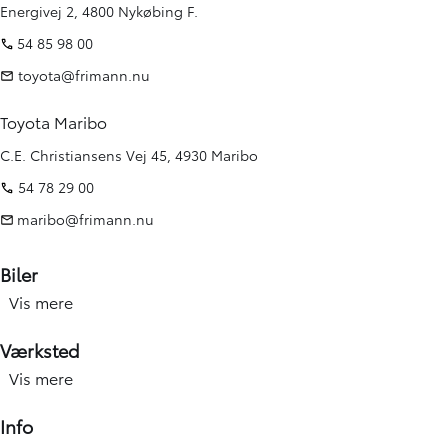
Energivej 2, 4800 Nykøbing F.
54 85 98 00
toyota@frimann.nu
Toyota Maribo
C.E. Christiansens Vej 45, 4930 Maribo
54 78 29 00
maribo@frimann.nu
Biler
Vis mere
Nye biler
Brugte biler
Værksted
Kampagner
Vis mere
Værksted forside
Elbiler og hybridbiler
Service
Info
Erhverv
Hjulskift & dæk