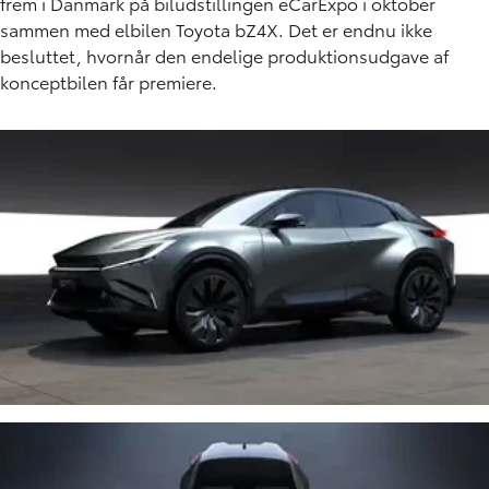
frem i Danmark på biludstillingen eCarExpo i oktober
sammen med elbilen Toyota bZ4X. Det er endnu ikke
besluttet, hvornår den endelige produktionsudgave af
konceptbilen får premiere.