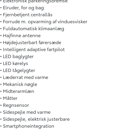
• Elektronisk parkeringsbremse
• Elruder, for og bag
• Fjernbetjent centrallås
• Forrude m. opvarming af vinduesvisker
• Fuldautomatisk klimaanlæg
• Hajfinne antenne
• Højdejusterbart førersæde
• Intelligent adaptive fartpilot
• LED baglygter
• LED kørelys
• LED tågelygter
• Læderrat med varme
• Mekanisk nøgle
• Midterarmlæn
• Måtter
• Regnsensor
• Sidespejle med varme
• Sidespejle, elektrisk justerbare
• Smartphoneintegration