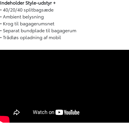
Indeholder Style-udstyr +
• 40/20/40 splitbagsæde
• Ambient belysning
• Krog til bagagerumsnet
• Separat bundplade til bagagerum
• Trådløs opladning af mobil