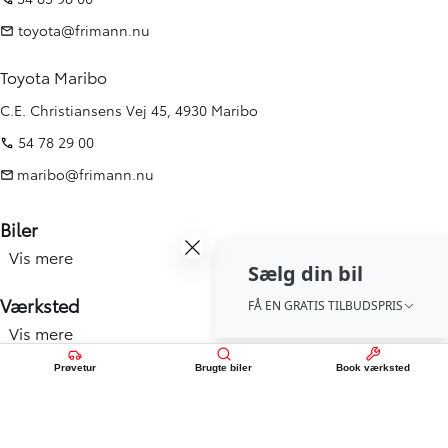
toyota@frimann.nu
Toyota Maribo
C.E. Christiansens Vej 45, 4930 Maribo
54 78 29 00
maribo@frimann.nu
Biler
Vis mere
Nye biler
Sælg din bil
Brugte biler
Værksted
FÅ EN GRATIS TILBUDSPRIS
Kampagner
Vis mere
Værksted forside
Elbiler og hybridbiler
Service
Prøvetur
Brugte biler
Book værksted
Info
Erhverv
Hjulskift & dæk
Vis mere
Åbningstid
Book prøvetur
Værkstedsydelser
Find afdeling