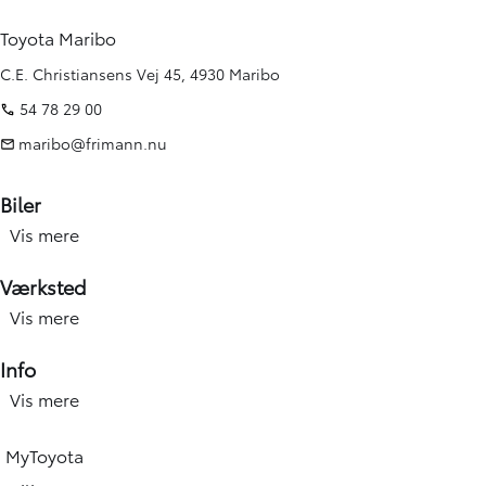
Toyota Maribo
C.E. Christiansens Vej 45, 4930 Maribo
54 78 29 00
maribo@frimann.nu
Biler
Vis mere
Nye biler
Brugte biler
Værksted
Kampagner
Vis mere
Værksted forside
Elbiler og hybridbiler
Service
Info
Erhverv
Hjulskift & dæk
Vis mere
Åbningstid
Book prøvetur
Værkstedsydelser
Find afdeling
Beregn salgspris på din bil
MyToyota
Skadecenter & smart Repair
Toyota Vejhjælp
Toyota Approved Used