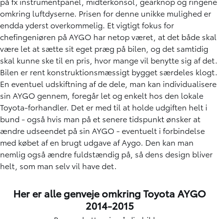
på fx instrumentpanel, midterkonsol, gearknop og ringene
omkring luftdyserne. Prisen for denne unikke mulighed er
endda yderst overkommelig. Et vigtigt fokus for
chefingeniøren på AYGO har netop været, at det både skal
være let at sætte sit eget præg på bilen, og det samtidig
skal kunne ske til en pris, hvor mange vil benytte sig af det.
Bilen er rent konstruktionsmæssigt bygget særdeles klogt.
En eventuel udskiftning af de dele, man kan individualisere
sin AYGO gennem, foregår let og enkelt hos den lokale
Toyota-forhandler. Det er med til at holde udgiften helt i
bund - også hvis man på et senere tidspunkt ønsker at
ændre udseendet på sin AYGO - eventuelt i forbindelse
med købet af en brugt udgave af Aygo. Den kan man
nemlig også ændre fuldstændig på, så dens design bliver
helt, som man selv vil have det.
Her er alle genveje omkring Toyota AYGO
2014-2015