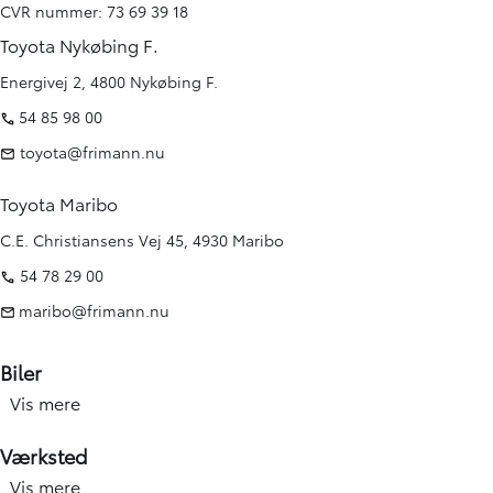
CVR nummer: 73 69 39 18
Toyota Nykøbing F.
Energivej 2, 4800 Nykøbing F.
54 85 98 00
toyota@frimann.nu
Toyota Maribo
C.E. Christiansens Vej 45, 4930 Maribo
54 78 29 00
maribo@frimann.nu
Biler
Vis mere
Nye biler
Brugte biler
Værksted
Kampagner
Vis mere
Værksted forside