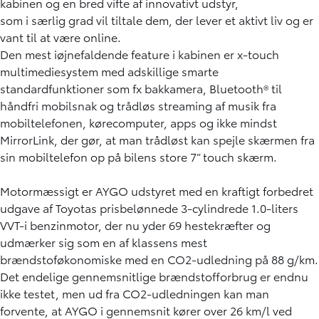
kabinen og en bred vifte af innovativt udstyr,
som i særlig grad vil tiltale dem, der lever et aktivt liv og er
vant til at være online.
Den mest iøjnefaldende feature i kabinen er x-touch
multimediesystem med adskillige smarte
standardfunktioner som fx bakkamera, Bluetooth® til
håndfri mobilsnak og trådløs streaming af musik fra
mobiltelefonen, kørecomputer, apps og ikke mindst
MirrorLink, der gør, at man trådløst kan spejle skærmen fra
sin mobiltelefon op på bilens store 7” touch skærm.
Motormæssigt er AYGO udstyret med en kraftigt forbedret
udgave af Toyotas prisbelønnede 3-cylindrede 1.0-liters
VVT-i benzinmotor, der nu yder 69 hestekræfter og
udmærker sig som en af klassens mest
brændstoføkonomiske med en CO2-udledning på 88 g/km.
Det endelige gennemsnitlige brændstofforbrug er endnu
ikke testet, men ud fra CO2-udledningen kan man
forvente, at AYGO i gennemsnit kører over 26 km/l ved