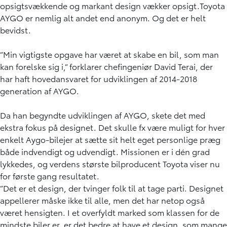
opsigtsvækkende og markant design vækker opsigt.Toyota
AYGO er nemlig alt andet end anonym. Og det er helt
bevidst.
”Min vigtigste opgave har været at skabe en bil, som man
kan forelske sig i,” forklarer chefingeniør David Terai, der
har haft hovedansvaret for udviklingen af 2014-2018
generation af AYGO.
Da han begyndte udviklingen af AYGO, skete det med
ekstra fokus på designet. Det skulle fx være muligt for hver
enkelt Aygo-bilejer at sætte sit helt eget personlige præg
både indvendigt og udvendigt. Missionen er i dén grad
lykkedes, og verdens største bilproducent Toyota viser nu
for første gang resultatet.
”Det er et design, der tvinger folk til at tage parti. Designet
appellerer måske ikke til alle, men det har netop også
været hensigten. I et overfyldt marked som klassen for de
mindste biler er, er det bedre at have et design, som mange