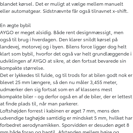
blandet kørsel. Det er muligt at vælge mellem manuelt
eller automatgear. Sidstnævnte får også tilnavnet x-shift.
En ægte bybil
AYGO er meget alsidig. Både rent designmæssigt, men
også til brug i hverdagen. Den klarer snildt kørsel på
landevej, motorvej og i byen. Bilens force ligger dog helt
klart som bybil, hvorfor det også var helt grundlæggende i
udviklingen af AYGO at sikre, at den fortsat bevarede sin
kompakte størrelse.
Det er lykkedes til fulde, og til trods for at bilen godt nok er
blevet 25 mm længere, så den nu måler 3,455 meter,
udmærker den sig fortsat som en af klassens mest
kompakte biler - og derfor også en af de biler, der er lettest
at finde plads til, når man parkerer.
Loftshøjden forrest i kabinen er øget 7 mm, mens den
udvendige taghøjde samtidig er mindsket 5 mm, hvilket har
forbedret aerodynamikken. Sporvidden er desuden øget 8
mm både foran og bagtil. Afstanden mellem højre og