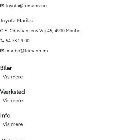
toyota@frimann.nu
Toyota Maribo
C.E. Christiansens Vej 45, 4930 Maribo
54 78 29 00
maribo@frimann.nu
Biler
Vis mere
Nye biler
Brugte biler
Værksted
Kampagner
Vis mere
Værksted forside
Elbiler og hybridbiler
Service
Info
Erhverv
Hjulskift & dæk
Vis mere
Åbningstid
Book prøvetur
Værkstedsydelser
Find afdeling
Beregn salgspris på din bil
MyToyota