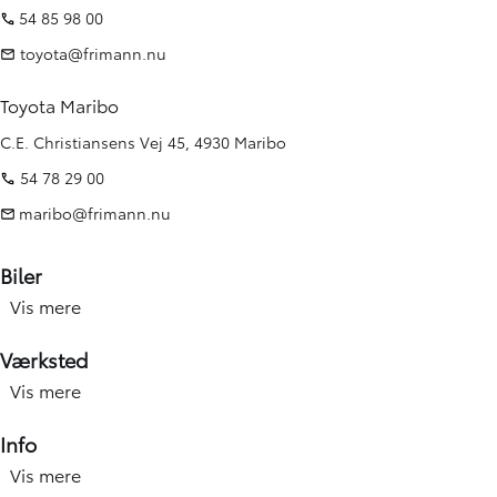
54 85 98 00
toyota@frimann.nu
Toyota Maribo
C.E. Christiansens Vej 45, 4930 Maribo
54 78 29 00
maribo@frimann.nu
Biler
Vis mere
Nye biler
Brugte biler
Værksted
Kampagner
Vis mere
Værksted forside
Elbiler og hybridbiler
Service
Info
Erhverv
Hjulskift & dæk
Vis mere
Åbningstid
Book prøvetur