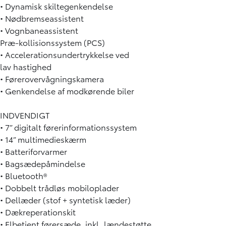
• Dynamisk skiltegenkendelse
• Nødbremseassistent
• Vognbaneassistent
Præ-kollisionssystem (PCS)
• Accelerationsundertrykkelse ved
lav hastighed
• Førerovervågningskamera
• Genkendelse af modkørende biler
INDVENDIGT
• 7” digitalt førerinformationssystem
• 14” multimedieskærm
• Batteriforvarmer
• Bagsædepåmindelse
• Bluetooth®
• Dobbelt trådløs mobiloplader
• Dellæder (stof + syntetisk læder)
• Dækreperationskit
• Elbetjent førersæde, inkl. lændestøtte