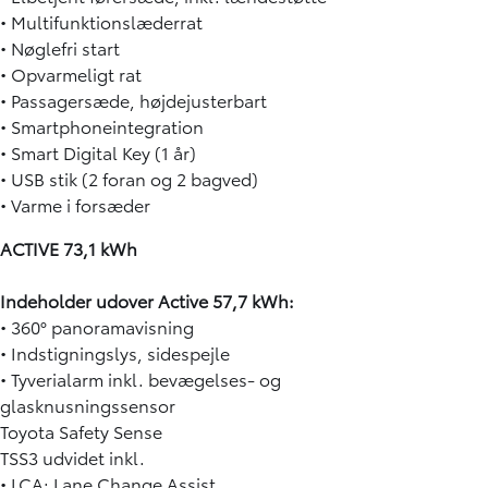
• Multifunktionslæderrat
• Nøglefri start
• Opvarmeligt rat
• Passagersæde, højdejusterbart
• Smartphoneintegration
• Smart Digital Key (1 år)
• USB stik (2 foran og 2 bagved)
• Varme i forsæder
ACTIVE 73,1 kWh
Indeholder udover Active 57,7 kWh:
• 360° panoramavisning
• Indstigningslys, sidespejle
• Tyverialarm inkl. bevægelses- og
glasknusningssensor
Toyota Safety Sense
TSS3 udvidet inkl.
• LCA: Lane Change Assist