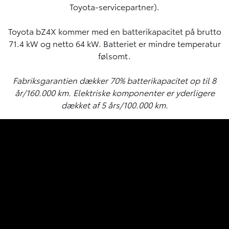
Toyota-servicepartner).
Toyota bZ4X kommer med en batterikapacitet på brutto
71.4 kW og netto 64 kW. Batteriet er mindre temperatur
følsomt.
Fabriksgarantien dækker 70% batterikapacitet op til 8
år/160.000 km. Elektriske komponenter er yderligere
dækket af 5 års/100.000 km.