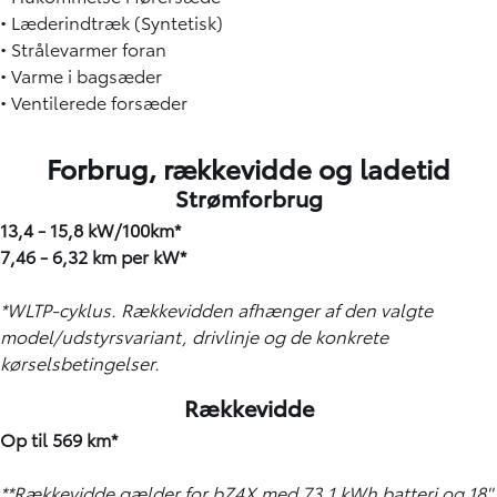
• Læderindtræk (Syntetisk)
• Strålevarmer foran
• Varme i bagsæder
• Ventilerede forsæder
Forbrug, r
ækkevidde og ladetid
Strømforbrug
13,4 - 15,8 kW/100km*
7,46 - 6,32 km per kW*
*WLTP-cyklus. Rækkevidden afhænger af den valgte
model/udstyrsvariant, drivlinje og de konkrete
kørselsbetingelser.
Rækkevidde
Op til 569 km*
**Rækkevidde gælder for bZ4X med 73,1 kWh batteri og 18''