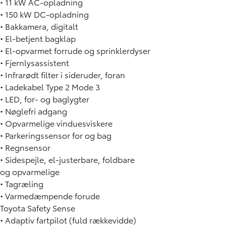
• 11 kW AC-opladning
• 150 kW DC-opladning
• Bakkamera, digitalt
• El-betjent bagklap
• El-opvarmet forrude og sprinklerdyser
• Fjernlysassistent
• Infrarødt filter i sideruder, foran
• Ladekabel Type 2 Mode 3
• LED, for- og baglygter
• Nøglefri adgang
• Opvarmelige vinduesviskere
• Parkeringssensor for og bag
• Regnsensor
• Sidespejle, el-justerbare, foldbare
og opvarmelige
• Tagræling
• Varmedæmpende forude
Toyota Safety Sense
• Adaptiv fartpilot (fuld rækkevidde)