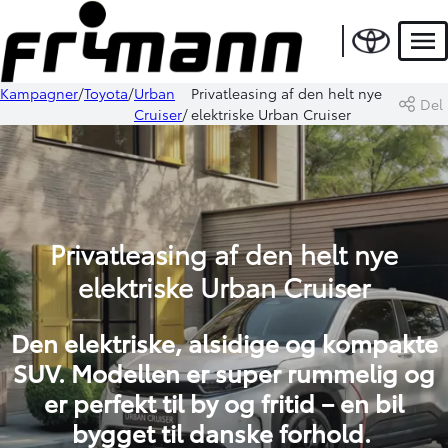
Men
Kampagner
Toyota
Urban
Privatleasing af den helt nye
Del
Cruiser
elektriske Urban Cruiser
Privatleasing af den helt nye
elektriske Urban Cruiser
Den elektriske, alsidige og kompakte
SUV. Modellen er super rummelig og
er perfekt til by og fritid – en bil
bygget til danske forhold.