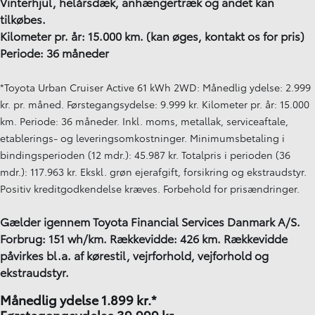
Vinterhjul, helårsdæk, anhængertræk og andet kan
tilkøbes.
Kilometer pr. år: 15.000 km. (kan øges, kontakt os for pris)
Periode: 36 måneder
*Toyota Urban Cruiser Active 61 kWh 2WD: Månedlig ydelse: 2.999
kr. pr. måned. Førstegangsydelse: 9.999 kr. Kilometer pr. år: 15.000
km. Periode: 36 måneder. Inkl. moms, metallak, serviceaftale,
etablerings- og leveringsomkostninger. Minimumsbetaling i
bindingsperioden (12 mdr.): 45.987 kr. Totalpris i perioden (36
mdr.): 117.963 kr. Ekskl. grøn ejerafgift, forsikring og ekstraudstyr.
Positiv kreditgodkendelse kræves. Forbehold for prisændringer.
Gælder igennem Toyota Financial Services Danmark A/S.
Forbrug: 151 wh/km. Rækkevidde: 426 km. Rækkevidde
påvirkes bl.a. af kørestil, vejrforhold, vejforhold og
ekstraudstyr.
Månedlig ydelse 1.899
kr.*
Førstegangsydelse 39.999 kr.