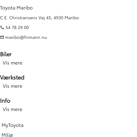
Toyota Maribo
C.E. Christiansens Vej 45, 4930 Maribo
54 78 29 00
maribo@frimann.nu
Biler
Vis mere
Nye biler
Brugte biler
Værksted
Kampagner
Vis mere
Værksted forside
Elbiler og hybridbiler
Service
Info
Erhverv
Hjulskift & dæk
Vis mere
Åbningstid
Book prøvetur
Værkstedsydelser
Find afdeling
Beregn salgspris på din bil
MyToyota
Skadecenter & smart Repair
Toyota Vejhjælp
Toyota Approved Used
Miljø
Tilbehør og reservedele