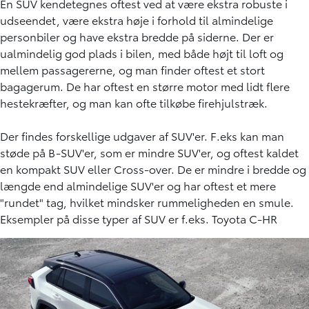
En SUV kendetegnes oftest ved at være ekstra robuste i
udseendet, være ekstra høje i forhold til almindelige
personbiler og have ekstra bredde på siderne. Der er
ualmindelig god plads i bilen, med både højt til loft og
mellem passagererne, og man finder oftest et stort
bagagerum. De har oftest en større motor med lidt flere
hestekræfter, og man kan ofte tilkøbe firehjulstræk.
Der findes forskellige udgaver af SUV'er. F.eks kan man
støde på B-SUV'er, som er mindre SUV'er, og oftest kaldet
en kompakt SUV eller Cross-over. De er mindre i bredde og
længde end almindelige SUV'er og har oftest et mere
"rundet" tag, hvilket mindsker rummeligheden en smule.
Eksempler på disse typer af SUV er f.eks.
Toyota C-HR