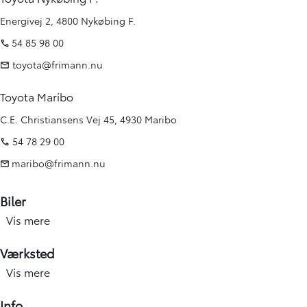
Energivej 2, 4800 Nykøbing F.
54 85 98 00
toyota@frimann.nu
Toyota Maribo
C.E. Christiansens Vej 45, 4930 Maribo
54 78 29 00
maribo@frimann.nu
Biler
Vis mere
Nye biler
Brugte biler
Værksted
Kampagner
Vis mere
Værksted forside
Elbiler og hybridbiler
Service
Info