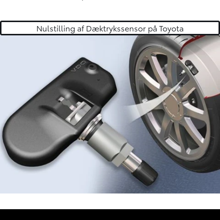
Nulstilling af Dæktrykssensor på Toyota