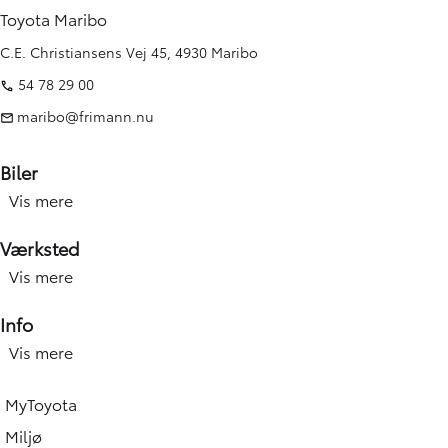
Toyota Maribo
C.E. Christiansens Vej 45, 4930 Maribo
54 78 29 00
maribo@frimann.nu
Biler
Vis mere
Nye biler
Brugte biler
Værksted
Kampagner
Vis mere
Værksted forside
Elbiler og hybridbiler
Service
Info
Erhverv
Hjulskift & dæk
Vis mere
Åbningstid
Book prøvetur
Værkstedsydelser
Find afdeling
Beregn salgspris på din bil
MyToyota
Skadecenter & smart Repair
Toyota Vejhjælp
Toyota Approved Used
Miljø
Tilbehør og reservedele