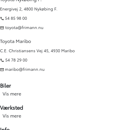
Energivej 2, 4800 Nykøbing F.
54 85 98 00
toyota@frimann.nu
Toyota Maribo
C.E. Christiansens Vej 45, 4930 Maribo
54 78 29 00
maribo@frimann.nu
Biler
Vis mere
Nye biler
Brugte biler
Værksted
Kampagner
Vis mere
Værksted forside
Elbiler og hybridbiler
Service
Info