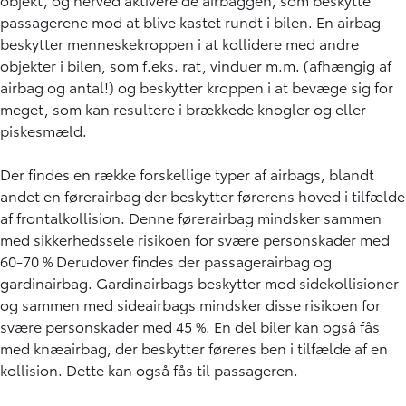
passagerene mod at blive kastet rundt i bilen. En airbag
beskytter menneskekroppen i at kollidere med andre
objekter i bilen, som f.eks. rat, vinduer m.m. (afhængig af
airbag og antal!) og beskytter kroppen i at bevæge sig for
meget, som kan resultere i brækkede knogler og eller
piskesmæld.
Der findes en række forskellige typer af airbags, blandt
andet en førerairbag der beskytter førerens hoved i tilfælde
af frontalkollision. Denne førerairbag mindsker sammen
med sikkerhedssele risikoen for svære personskader med
60-70 % Derudover findes der passagerairbag og
gardinairbag. Gardinairbags beskytter mod sidekollisioner
og sammen med sideairbags mindsker disse risikoen for
svære personskader med 45 %. En del biler kan også fås
med knæairbag, der beskytter føreres ben i tilfælde af en
kollision. Dette kan også fås til passageren.