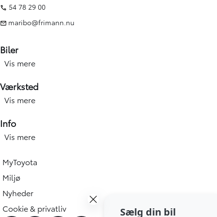
54 78 29 00
maribo@frimann.nu
Biler
Vis mere
Nye biler
Brugte biler
Værksted
Kampagner
Vis mere
Værksted forside
Elbiler og hybridbiler
Service
Info
Erhverv
Hjulskift & dæk
Vis mere
Åbningstid
Book prøvetur
Værkstedsydelser
Find afdeling
Beregn salgspris på din bil
MyToyota
Skadecenter & smart Repair
Toyota Vejhjælp
Toyota Approved Used
Miljø
Tilbehør og reservedele
Bliv ringet op
Biludlejning
Nyheder
Skriv til os
Book tid
Cookie & privatliv
Sælg din bil
Book tid
Ledige stillinger