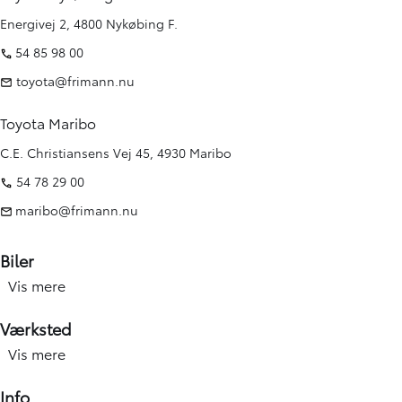
Energivej 2, 4800 Nykøbing F.
54 85 98 00
toyota@frimann.nu
Toyota Maribo
C.E. Christiansens Vej 45, 4930 Maribo
54 78 29 00
maribo@frimann.nu
Biler
Vis mere
Nye biler
Brugte biler
Værksted
Kampagner
Vis mere
Værksted forside
Elbiler og hybridbiler
Service
Info